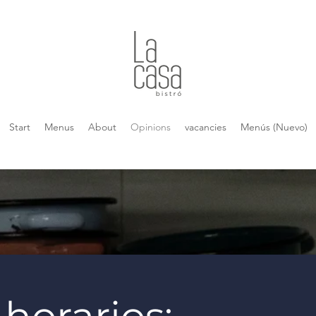
Start
Menus
About
Opinions
vacancies
Menús (Nuevo)